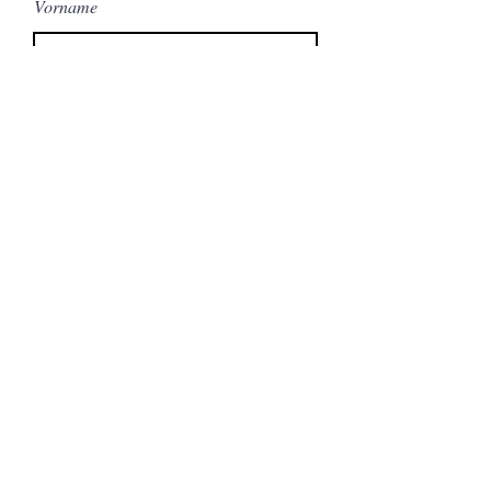
Vorname
Nachname
Email
Nachricht
Send