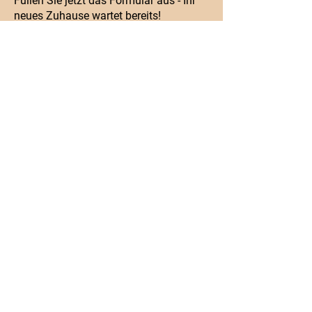
Füllen Sie jetzt das Formular aus - Ihr
neues Zuhause wartet bereits!
Dr.-Otto-Meyer Str. 40 D
86169 Augsburg
Telefon:
+49 8215 70896620
Mobil:
+49 1520 7921971
info@mikra-ag.de
KONTAKT
Vorname
Nachname