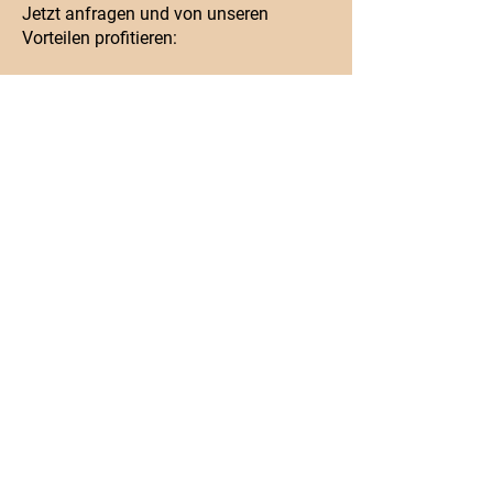
Jetzt anfragen und von unseren
Vorteilen profitieren:
• Kostenlose und unverbindliche
Anfrage
• Transparente Preisgestaltung
• Keine versteckten Kosten
• Professionelle Beratung
• schnelles Angebot
Füllen Sie jetzt das Formular aus - Ihr
neues Zuhause wartet bereits!
Dr.-Otto-Meyer Str. 40 D
86169 Augsburg
Telefon:
+49 8215 70896620
Mobil:
+49 1520 7921971
info@mikra-ag.de