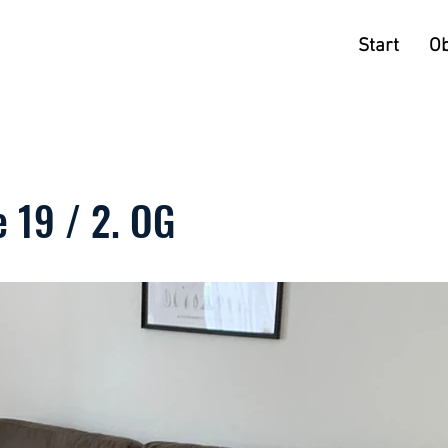
Start
Ob
 19 / 2. OG