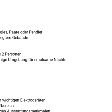
gles, Paare oder Pendler
flegtem Gebäude
u 2 Personen
hige Umgebung für erholsame Nächte
n wichtigen Elektrogeräten
fbereich
digen Ausstattungsmerkmalen