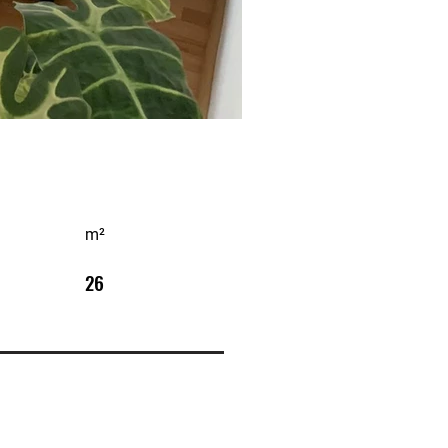
m²
26