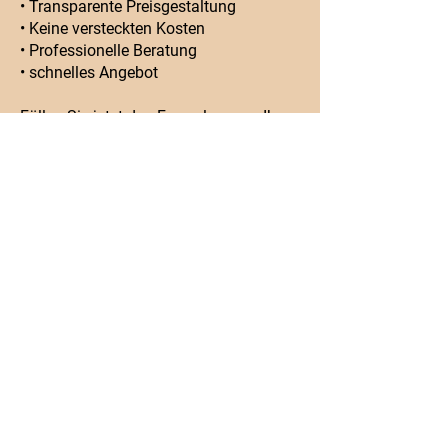
• Transparente Preisgestaltung
• Keine versteckten Kosten
• Professionelle Beratung
• schnelles Angebot
Füllen Sie jetzt das Formular aus - Ihr
neues Zuhause wartet bereits!
Dr.-Otto-Meyer Str. 40 D
86169 Augsburg
Telefon:
+49 8215 70896620
Mobil:
+49 1520 7921971
info@mikra-ag.de
KONTAKT