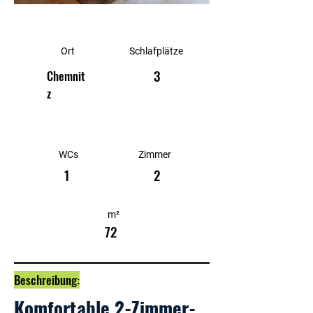
Ort
Schlafplätze
3
Chemnit
z
WCs
Zimmer
1
2
m²
72
Beschreibung:
Komfortable 2-Zimmer-