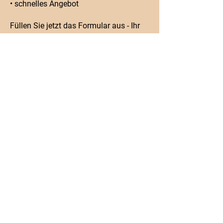
• schnelles Angebot
Füllen Sie jetzt das Formular aus - Ihr
neues Zuhause wartet bereits!
Dr.-Otto-Meyer Str. 40 D
86169 Augsburg
Telefon:
+49 8215 70896620
Mobil:
+49 1520 7921971
info@mikra-ag.de
KONTAKT
Vorname