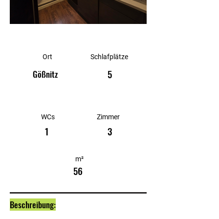
Ort
Schlafplätze
5
Gößnitz
WCs
Zimmer
1
3
m²
56
Beschreibung: