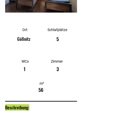
Ort
Schlafplätze
5
Gößnitz
WCs
Zimmer
1
3
m²
56
Beschreibung: