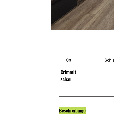
Ort
Schl
Crimmit
schau
Beschreibung: