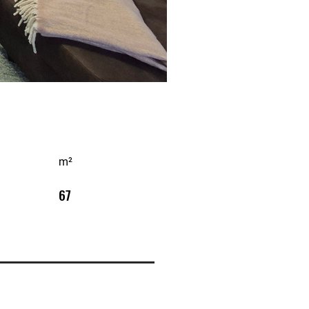
m²
67