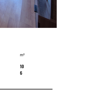
m²
10
6