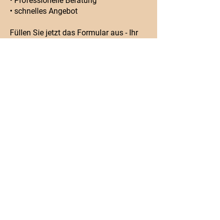
• Professionelle Beratung
• schnelles Angebot
Füllen Sie jetzt das Formular aus - Ihr
neues Zuhause wartet bereits!
Dr.-Otto-Meyer Str. 40 D
86169 Augsburg
Telefon:
+49 8215 70896620
Mobil:
+49 1520 7921971
info@mikra-ag.de
KONTAKT
Vorname