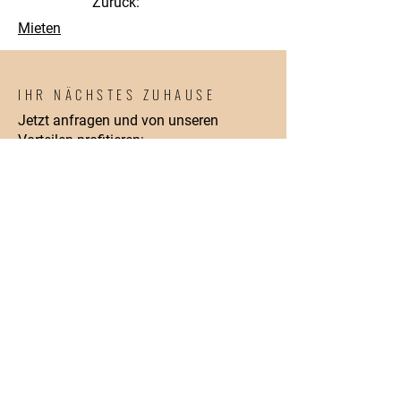
Zurück:
Mieten
IHR NÄCHSTES ZUHAUSE
Jetzt anfragen und von unseren
Vorteilen profitieren:
• Kostenlose und unverbindliche
Anfrage
• Transparente Preisgestaltung
• Keine versteckten Kosten
• Professionelle Beratung
• schnelles Angebot
Füllen Sie jetzt das Formular aus - Ihr
neues Zuhause wartet bereits!
Dr.-Otto-Meyer Str. 40 D
86169 Augsburg