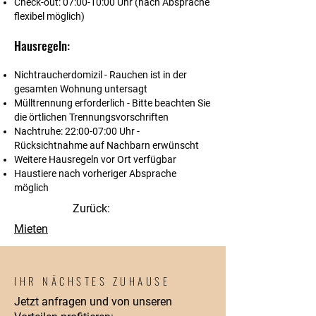
Check-out:
07:00-10:00 Uhr (nach Absprache
flexibel möglich)
Hausregeln:
Nichtraucherdomizil
- Rauchen ist in der
gesamten Wohnung untersagt
Mülltrennung erforderlich
- Bitte beachten Sie
die örtlichen Trennungsvorschriften
Nachtruhe:
22:00-07:00 Uhr -
Rücksichtnahme auf Nachbarn erwünscht
Weitere Hausregeln
vor Ort verfügbar
Haustiere
nach vorheriger Absprache
möglich
Zurück:
Mieten
IHR NÄCHSTES ZUHAUSE
Jetzt anfragen und von unseren